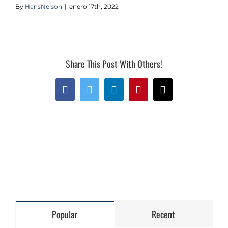
By
HansNelson
|
enero 17th, 2022
Share This Post With Others!
Facebook
Twitter
LinkedIn
Pinterest
Email
Popular
Recent