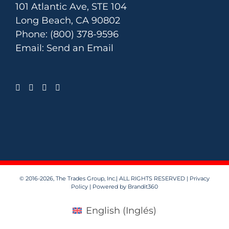
101 Atlantic Ave, STE 104
Long Beach, CA 90802
Phone:
(800) 378-9596
Email:
Send an Email
© 2016
-2026, The Trades Group, Inc.| ALL RIGHTS RESERVED |
Privacy
Policy
| Powered by
Brandit360
English
(
Inglés
)